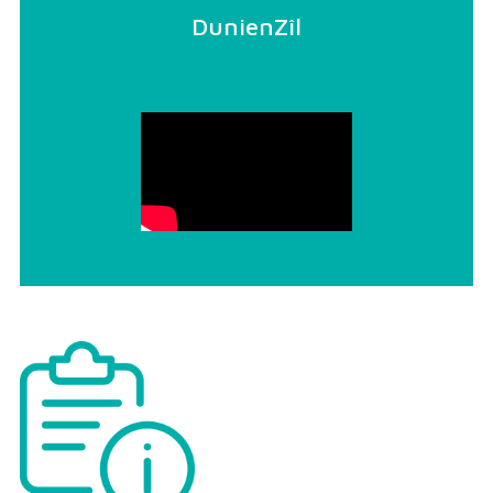
DunienZîl