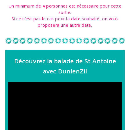
Un minimum de 4 personnes est nécessaire pour cette
sortie.
Si ce n’est pas le cas pour la date souhaité, on vous
proposera une autre date.
Découvrez la balade de St Antoine
avec DunienZîl