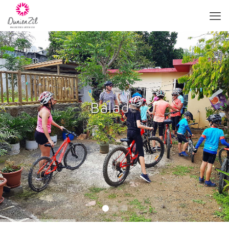
B
a
l
a
d
e
de Saint-Antoine