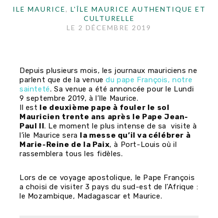
ILE MAURICE
,
L'ÎLE MAURICE AUTHENTIQUE ET
CULTURELLE
LE
2 DÉCEMBRE 2019
Depuis plusieurs mois, les journaux mauriciens ne
parlent que de la venue
du pape François, notre
sainteté
. Sa venue a été annoncée pour le Lundi
9 septembre 2019, à l’Ile Maurice.
Il est
le deuxième pape à fouler le sol
Mauricien trente ans après le Pape Jean-
Paul II
. Le moment le plus intense de sa visite à
l’ile Maurice sera
la messe qu’il va célébrer à
Marie-Reine de la Paix
, à Port-Louis où il
rassemblera tous les fidèles.
Lors de ce voyage apostolique, le Pape François
a choisi de visiter 3 pays du sud-est de l’Afrique :
le Mozambique, Madagascar et Maurice.